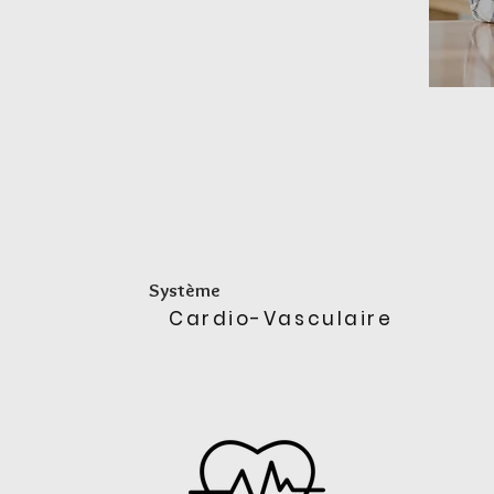
Système
Cardio-Vasculaire
I’m a paragraph. Double
I’m a
click here or click Edit
clic
Text to add some text
Text