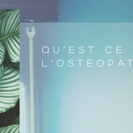
QU’EST CE
L’OSTEOPA
L’ostéopathie est une méthode de so
déterminer et à traiter les restrictio
affecter l’ensemble des structures c
C’est une médecine manuelle globale 
corps à s’auto-équilibrer. Toute
articulations, des muscles, des liga