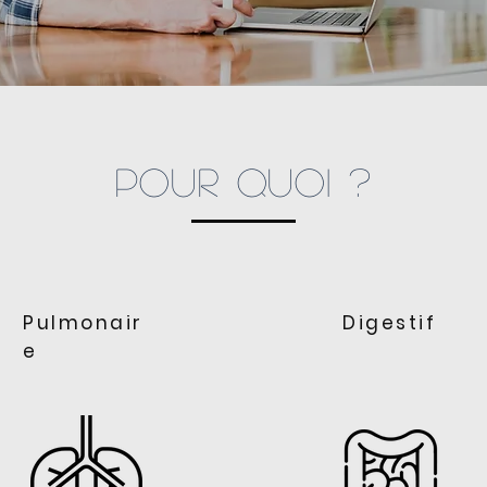
POUR QUOI ?
Pulmonair
Digestif
e
 paragraph. Double
I’m a paragraph. Do
k here or click Edit
click here or click E
 to add some text
Text to add some t