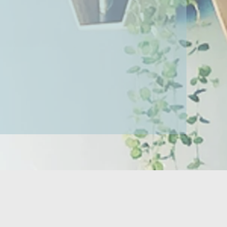
 santé, et l’apparition de
harge un patient de sa
 chaque être humain peut
, qu’il soit sportif, plutôt
ie permettant de restaurer
t des articulations.