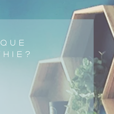
 QUE
THIE?
ins douce qui s’emploie à
ns de mobilité qui peuvent
omposant le corps humain.
fondée sur la capacité du
 perte de mobilité des
ments ou des viscères peut