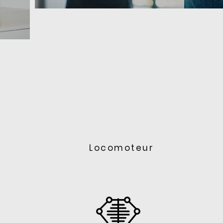
Locomoteur
uble
I’m a paragraph. Double
dit
click here or click Edit
ext
Text to add some text