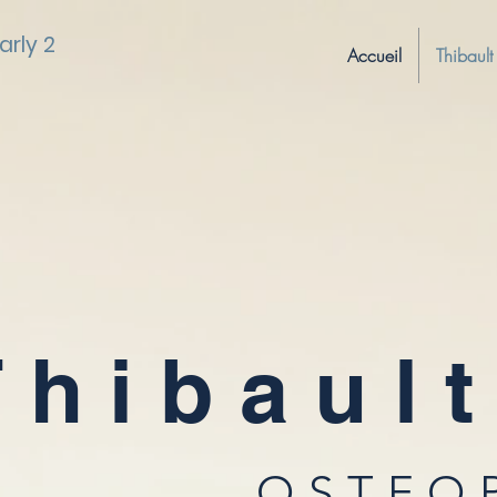
arly 2
Accueil
Thibau
Thibaul
OSTEO