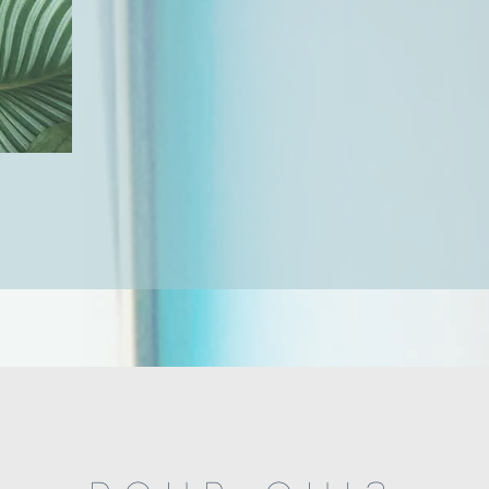
provoquer un déséquilibre de l’état de
douleurs.
L’ostéopathie peut prendre en c
naissance jusqu’à la fin de sa vie,
bénéficier d’un traitement ostéopathique
sédentaire, jeune ou âgé. L’ostéopath
la fonction et la mobilité des organes e